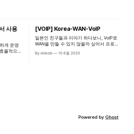
눠서 사용
[VOIP] Korea-WAN-VoIP
일본인 친구들과 이야기 하다보니, VoIP로
WAN을 만들 수 있지 않을까 싶어서 프로
마하게 운영
젝트를 시작 해봤다. VoIP를 VPN을 묶어서
을 효율적으로
By dobob
10 6월 2025
WAN으로 만들 수 있지 않을까? 생각 해보
 정리 해
니, 이미 일본측에서는 해당 프로젝트를
진행하고 있었다. 한국쪽에서도 해당 프로
사용 해 볼
젝트를 진행해보기 위해서, 디스코드 서버
 상황
를 생성하였다. Korea-WAN-VoIP 먼저, 용
어 정리를 해보고 시작하자. PBX : Private
Branch Exchange 의 약자로,
Powered by
Ghost