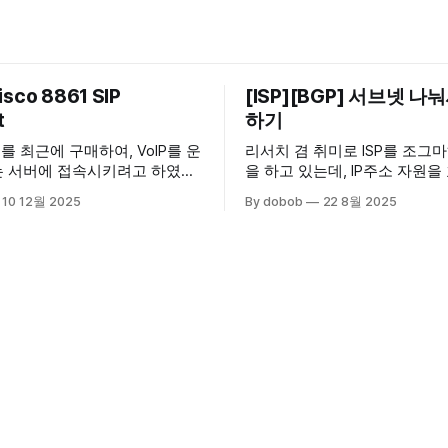
isco 8861 SIP
[ISP][BGP] 서브넷 나
t
하기
861를 최근에 구매하여, VoIP를 운
리서치 겸 취미로 ISP를 조그
 서버에 접속시키려고 하였다.
을 하고 있는데, IP주소 자원
se firmware가 올라가 있는 상황
관리하기 위해 삽질하던 내용을
10 12월 2025
By dobob
22 8월 2025
tom SIP서버에 접속 할 수 없는
보았다. 이 글을 참조하면, 자신의 ISP를 만
의 CUCM 서버에
들어 집에서 나만의 IP를 직접 
능한게 Enterprise 펌웨어이
수 있는 기회를 경험 해 볼 수있다. 현
MPP)펌웨어는 Third Party 서버
은 다음과 같다. Internet - V사 BGP
 있는 기능이 있다. 최신버전
Session - Wireguard(For
설치되어있는 firmware에서는